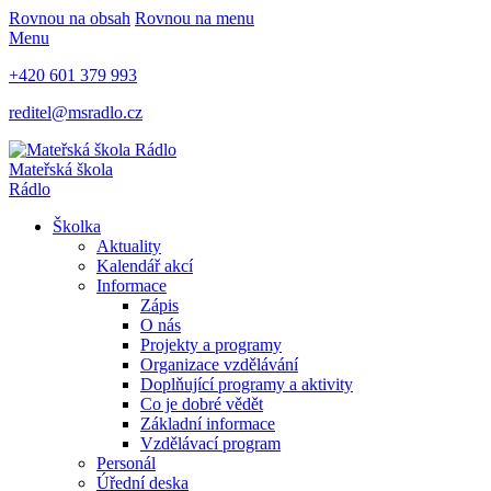
Rovnou na obsah
Rovnou na menu
Menu
+420 601 379 993
reditel@msradlo.cz
Mateřská škola
Rádlo
Školka
Aktuality
Kalendář akcí
Informace
Zápis
O nás
Projekty a programy
Organizace vzdělávání
Doplňující programy a aktivity
Co je dobré vědět
Základní informace
Vzdělávací program
Personál
Úřední deska