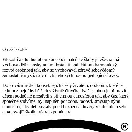
O naší školce
Filozofií a dlouhodobou koncepcí mateřské školy je všestranná
výchova dětí s poskytnutím dostatků podnětů pro harmonický
rozvoj osobnosti tak, aby se vychovával zdravě sebevědomý,
samostatně myslící a v duchu etických hodnot jednající člověk.
Doprovázíme děti kousek jejich cesty životem, obdobím, které je
jedním z nejdůležitějších v životě člověka. Naší snahou je připravit
dětem podnětné prostředí s příjemnou atmosférou tak, aby čas, který
společně strávíme, byl naplněn pohodou, radostí, smysluplnými
činnostmi, aby děti získaly pocit bezpečí a důvěry v lidi kolem sebe
a na „svoji“ školku rády vzpomínaly.