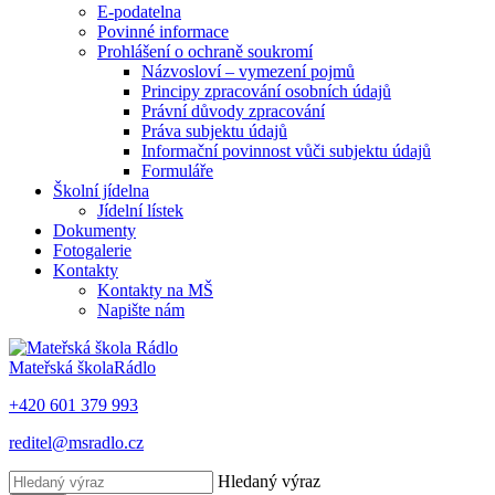
E-podatelna
Povinné informace
Prohlášení o ochraně soukromí
Názvosloví – vymezení pojmů
Principy zpracování osobních údajů
Právní důvody zpracování
Práva subjektu údajů
Informační povinnost vůči subjektu údajů
Formuláře
Školní jídelna
Jídelní lístek
Dokumenty
Fotogalerie
Kontakty
Kontakty na MŠ
Napište nám
Mateřská škola
Rádlo
+420 601 379 993
reditel@msradlo.cz
Hledaný výraz