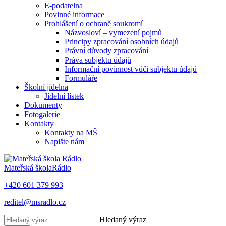
E-podatelna
Povinné informace
Prohlášení o ochraně soukromí
Názvosloví – vymezení pojmů
Principy zpracování osobních údajů
Právní důvody zpracování
Práva subjektu údajů
Informační povinnost vůči subjektu údajů
Formuláře
Školní jídelna
Jídelní lístek
Dokumenty
Fotogalerie
Kontakty
Kontakty na MŠ
Napište nám
Mateřská škola
Rádlo
+420 601 379 993
reditel@msradlo.cz
Hledaný výraz