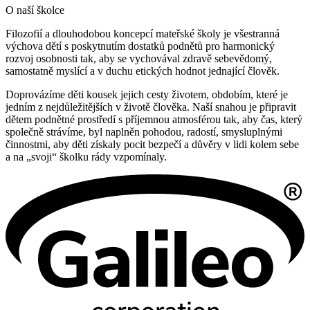
O naší školce
Filozofií a dlouhodobou koncepcí mateřské školy je všestranná
výchova dětí s poskytnutím dostatků podnětů pro harmonický
rozvoj osobnosti tak, aby se vychovával zdravě sebevědomý,
samostatně myslící a v duchu etických hodnot jednající člověk.
Doprovázíme děti kousek jejich cesty životem, obdobím, které je
jedním z nejdůležitějších v životě člověka. Naší snahou je připravit
dětem podnětné prostředí s příjemnou atmosférou tak, aby čas, který
společně strávíme, byl naplněn pohodou, radostí, smysluplnými
činnostmi, aby děti získaly pocit bezpečí a důvěry v lidi kolem sebe
a na „svoji“ školku rády vzpomínaly.