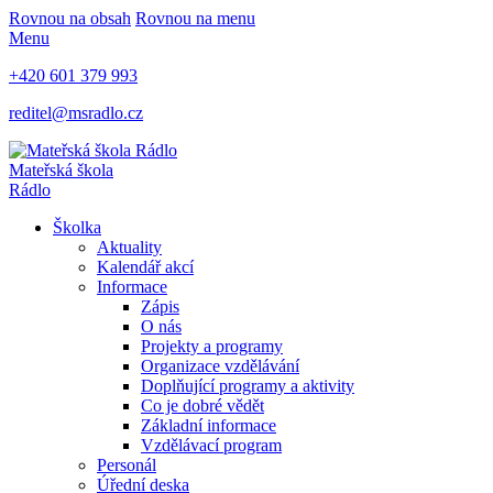
Rovnou na obsah
Rovnou na menu
Menu
+420 601 379 993
reditel@msradlo.cz
Mateřská škola
Rádlo
Školka
Aktuality
Kalendář akcí
Informace
Zápis
O nás
Projekty a programy
Organizace vzdělávání
Doplňující programy a aktivity
Co je dobré vědět
Základní informace
Vzdělávací program
Personál
Úřední deska