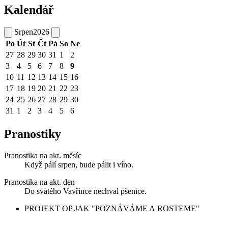
Kalendář
Srpen
2026
Po
Út
St
Čt
Pá
So
Ne
27
28
29
30
31
1
2
3
4
5
6
7
8
9
10
11
12
13
14
15
16
17
18
19
20
21
22
23
24
25
26
27
28
29
30
31
1
2
3
4
5
6
Pranostiky
Pranostika na akt. měsíc
Když pálí srpen, bude pálit i víno.
Pranostika na akt. den
Do svatého Vavřince nechval pšenice.
PROJEKT OP JAK "POZNÁVÁME A ROSTEME"