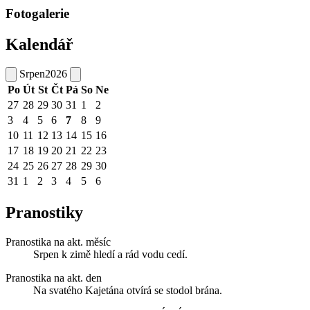
Fotogalerie
Kalendář
Srpen
2026
Po
Út
St
Čt
Pá
So
Ne
27
28
29
30
31
1
2
3
4
5
6
7
8
9
10
11
12
13
14
15
16
17
18
19
20
21
22
23
24
25
26
27
28
29
30
31
1
2
3
4
5
6
Pranostiky
Pranostika na akt. měsíc
Srpen k zimě hledí a rád vodu cedí.
Pranostika na akt. den
Na svatého Kajetána otvírá se stodol brána.