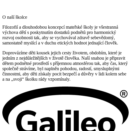
O naší školce
Filozofií a dlouhodobou koncepcí mateřské školy je všestranná
výchova dětí s poskytnutím dostatků podnětů pro harmonický
rozvoj osobnosti tak, aby se vychovával zdravě sebevědomý,
samostatně myslící a v duchu etických hodnot jednající člověk.
Doprovázíme děti kousek jejich cesty životem, obdobím, které je
jedním z nejdůležitějších v životě člověka. Naší snahou je připravit
dětem podnětné prostředí s příjemnou atmosférou tak, aby čas, který
společně strávíme, byl naplněn pohodou, radostí, smysluplnými
činnostmi, aby děti získaly pocit bezpečí a důvěry v lidi kolem sebe
a na „svoji“ školku rády vzpomínaly.