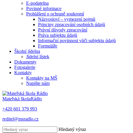
E-podatelna
Povinné informace
Prohlášení o ochraně soukromí
Názvosloví – vymezení pojmů
Principy zpracování osobních údajů
Právní důvody zpracování
Práva subjektu údajů
Informační povinnost vůči subjektu údajů
Formuláře
Školní jídelna
Jídelní lístek
Dokumenty
Fotogalerie
Kontakty
Kontakty na MŠ
Napište nám
Mateřská škola
Rádlo
+420 601 379 993
reditel@msradlo.cz
Hledaný výraz