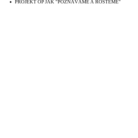
PROJEKT OP JAK "POZNÁVÁME A ROSTEME"