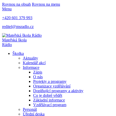
Rovnou na obsah
Rovnou na menu
Menu
+420 601 379 993
reditel@msradlo.cz
Mateřská škola
Rádlo
Školka
Aktuality
Kalendář akcí
Informace
Zápis
O nás
Projekty a programy
Organizace vzdělávání
Doplňující programy a aktivity
Co je dobré vědět
Základní informace
Vzdělávací program
Personál
Úřední deska