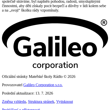
společně strávíme, byl naplněn pohodou, radostí, smysluplnými
činnostmi, aby děti získaly pocit bezpečí a důvěry v lidi kolem sebe
a na „svoji“ školku rády vzpomínaly.
Oficiální stránky Mateřské školy Rádlo © 2026
Provozovatel
Galileo Corporation s.r.o.
Poslední aktualizace: 13. 7. 2026
Změna vzhledu
,
Struktura stránek
,
Vytisknout
Prohlášení o přístupnosti