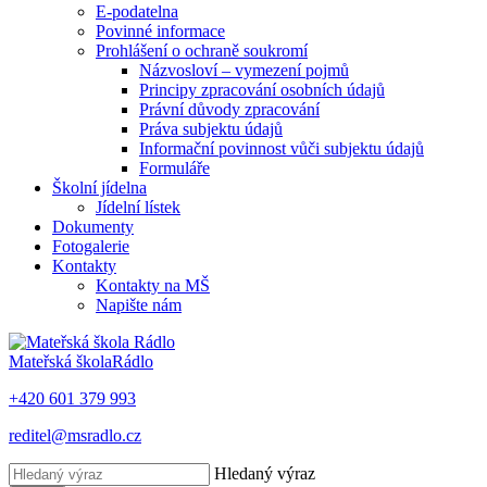
E-podatelna
Povinné informace
Prohlášení o ochraně soukromí
Názvosloví – vymezení pojmů
Principy zpracování osobních údajů
Právní důvody zpracování
Práva subjektu údajů
Informační povinnost vůči subjektu údajů
Formuláře
Školní jídelna
Jídelní lístek
Dokumenty
Fotogalerie
Kontakty
Kontakty na MŠ
Napište nám
Mateřská škola
Rádlo
+420 601 379 993
reditel@msradlo.cz
Hledaný výraz