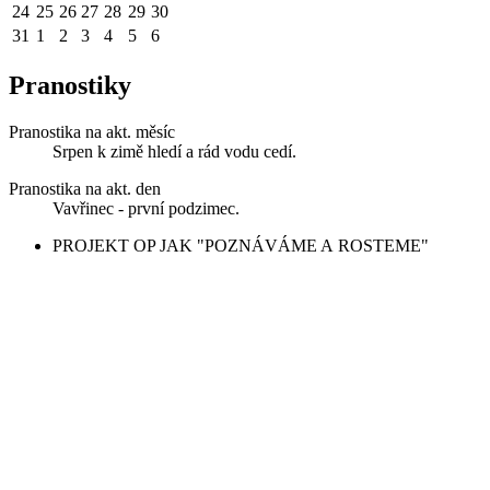
24
25
26
27
28
29
30
31
1
2
3
4
5
6
Pranostiky
Pranostika na akt. měsíc
Srpen k zimě hledí a rád vodu cedí.
Pranostika na akt. den
Vavřinec - první podzimec.
PROJEKT OP JAK "POZNÁVÁME A ROSTEME"