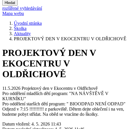
Hledat
rozšířené vyhledávání
Mapa webu
Úvodní stránka
Školka
Aktuality
PROJEKTOVÝ DEN V EKOCENTRU V OLDŘICHOVĚ
PROJEKTOVÝ DEN V
EKOCENTRU V
OLDŘICHOVĚ
11.5.2026 Projektový den v Ekocentru v Oldřichově
Pro oddělení mladších dětí program: "NA NÁVŠTĚVĚ V
KURNÍKU"
Pro oddělení starších dětí program: " BIOODPAD NENÍ ODPAD"
Odjezd v 7:15 !!!!!!!!!! z parkoviště. Dětem dejte oblečení i na ven,
budeme pobyt střídat. Na oběd se vracíme do školky.
Datum vložení:
4. 5. 2026 11:43