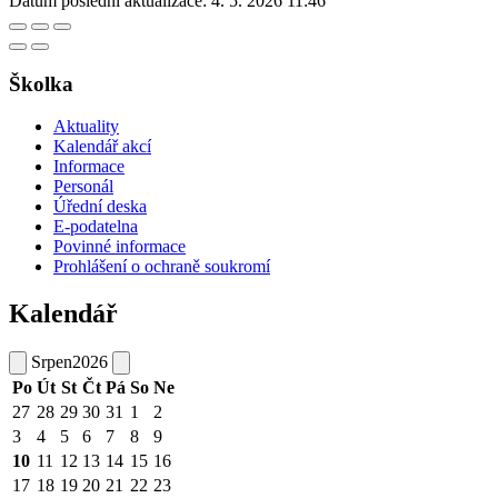
Datum poslední aktualizace:
4. 5. 2026 11:46
Školka
Aktuality
Kalendář akcí
Informace
Personál
Úřední deska
E-podatelna
Povinné informace
Prohlášení o ochraně soukromí
Kalendář
Srpen
2026
Po
Út
St
Čt
Pá
So
Ne
27
28
29
30
31
1
2
3
4
5
6
7
8
9
10
11
12
13
14
15
16
17
18
19
20
21
22
23