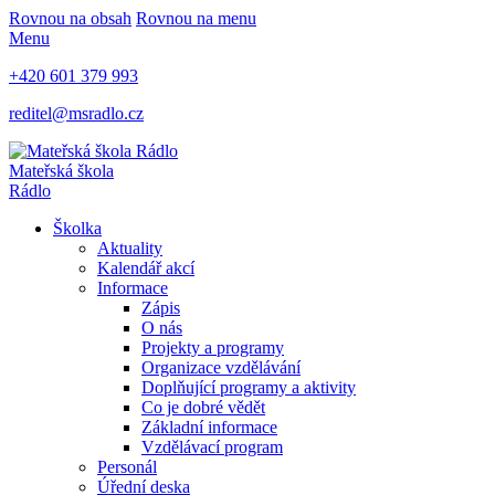
Rovnou na obsah
Rovnou na menu
Menu
+420 601 379 993
reditel@msradlo.cz
Mateřská škola
Rádlo
Školka
Aktuality
Kalendář akcí
Informace
Zápis
O nás
Projekty a programy
Organizace vzdělávání
Doplňující programy a aktivity
Co je dobré vědět
Základní informace
Vzdělávací program
Personál
Úřední deska