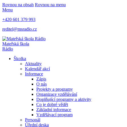
Rovnou na obsah
Rovnou na menu
Menu
+420 601 379 993
reditel@msradlo.cz
Mateřská škola
Rádlo
Školka
Aktuality
Kalendář akcí
Informace
Zápis
O nás
Projekty a programy
Organizace vzdělávání
Doplňující programy a aktivity
Co je dobré vědět
Základní informace
Vzdělávací program
Personál
Úřední deska