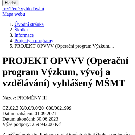
Hledat
rozšířené vyhledávání
Mapa webu
Úvodní stránka
Školka
Informace
Projekty a programy
PROJEKT OPVVV (Operační program Výzkum,...
PROJEKT OPVVV (Operační
program Výzkum, vývoj a
vzdělávání) vyhlášený MŠMT
Název: PROMĚNY III
CZ.02.3.X/0.0/0.0/20_080/0021999
Datum zahájení: 01.09.2021
Datum ukončení: 30.06.2023
Výše podpory: 259 942,00 Kč
Zaměření projektu: Podpora projektových aktivit školy a spolupráce