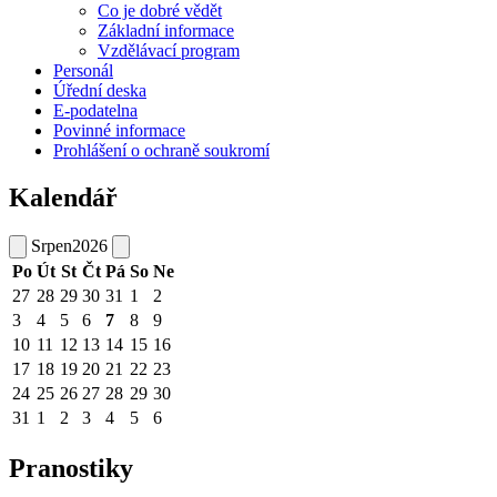
Co je dobré vědět
Základní informace
Vzdělávací program
Personál
Úřední deska
E-podatelna
Povinné informace
Prohlášení o ochraně soukromí
Kalendář
Srpen
2026
Po
Út
St
Čt
Pá
So
Ne
27
28
29
30
31
1
2
3
4
5
6
7
8
9
10
11
12
13
14
15
16
17
18
19
20
21
22
23
24
25
26
27
28
29
30
31
1
2
3
4
5
6
Pranostiky