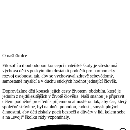
O naší školce
Filozofií a dlouhodobou koncepcí mateřské školy je všestranná
výchova dětí s poskytnutím dostatků podnětů pro harmonický
rozvoj osobnosti tak, aby se vychovával zdravě sebevědomý,
samostatně myslící a v duchu etických hodnot jednající člověk.
Doprovázíme děti kousek jejich cesty životem, obdobím, které je
jedním z nejdůležitějších v životě člověka. Naší snahou je připravit
dětem podnětné prostředí s příjemnou atmosférou tak, aby čas, který
společně strávíme, byl naplněn pohodou, radostí, smysluplnými
činnostmi, aby děti získaly pocit bezpečí a důvěry v lidi kolem sebe
a na „svoji“ školku rády vzpomínaly.