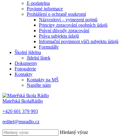
E-podatelna
Povinné informace
Prohlášení o ochraně soukromí
Názvosloví – vymezení pojmů
Principy zpracování osobních údajů
Právní důvody zpracování
Práva subjektu údajů
Informační povinnost vůči subjektu údajů
Formuláře
Školní jídelna
Jídelní lístek
Dokumenty
Fotogalerie
Kontakty
Kontakty na MŠ
Napište nám
Mateřská škola
Rádlo
+420 601 379 993
reditel@msradlo.cz
Hledaný výraz