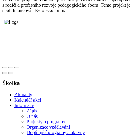
s rodiči a profesního rozvoje pedagogického sboru. Tento projekt je
spolufinancován Evropskou unií.
Školka
Aktuality
Kalendář akcí
Informace
Zápis
O nás
Projekty a programy
Organizace vzdělávání
Doplňující programy a aktivity